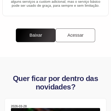
alguns serviços a custom adicional, mas o serviço básico
pode ser usado de graça, para sempre e sem limitação.
Baixar
Acessar
Quer ficar por dentro das
novidades?
2026-03-28