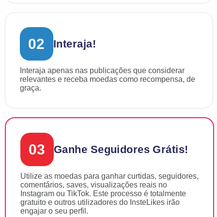
02
Interaja!
Interaja apenas nas publicações que considerar
relevantes e receba moedas como recompensa, de
graça.
03
Ganhe Seguidores Grátis!
Utilize as moedas para ganhar curtidas, seguidores,
comentários, saves, visualizações reais no
Instagram ou TikTok. Este processo é totalmente
gratuito e outros utilizadores do InsteLikes irão
engajar o seu perfil.