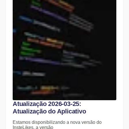
Atualização 2026-03-25:
Atualização do Aplicativo
Estamos disponibilizando a nova versão do
InsteLikes, a versão