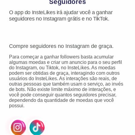
Seguidores
O app do InsteLikes irá ajudar você a ganhar
seguidores no Instagram grátis e no TikTok.
Compre seguidores no Instagram de graça.
Para começar a ganhar followers basta acumular
algumas moedas e criar um anuncio para o seu perfil
do Instagram, ou Tiktok, no InsteLikes. As moedas
podem ser obtidas de graça, interagindo com outros
usuários do InsteLikes. As interações são reais, de
outras pessoas que também usam o serviço, ao invés
de bots. Não existe limite máximo de interações, e
você pode conseguir quantos seguidores precisar,
dependendo da quantidade de moedas que você
possui.