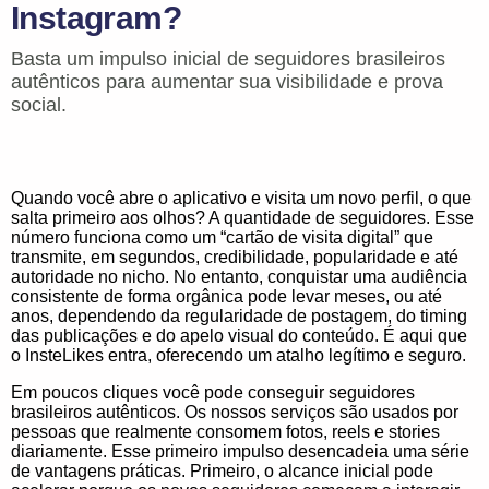
Instagram?
Basta um impulso inicial de seguidores brasileiros
autênticos para aumentar sua visibilidade e prova
social.
Quando você abre o aplicativo e visita um novo perfil, o que
salta primeiro aos olhos? A quantidade de seguidores. Esse
número funciona como um “cartão de visita digital” que
transmite, em segundos, credibilidade, popularidade e até
autoridade no nicho. No entanto, conquistar uma audiência
consistente de forma orgânica pode levar meses, ou até
anos, dependendo da regularidade de postagem, do timing
das publicações e do apelo visual do conteúdo. É aqui que
o InsteLikes entra, oferecendo um atalho legítimo e seguro.
Em poucos cliques você pode conseguir seguidores
brasileiros autênticos. Os nossos serviços são usados por
pessoas que realmente consomem fotos, reels e stories
diariamente. Esse primeiro impulso desencadeia uma série
de vantagens práticas. Primeiro, o alcance inicial pode