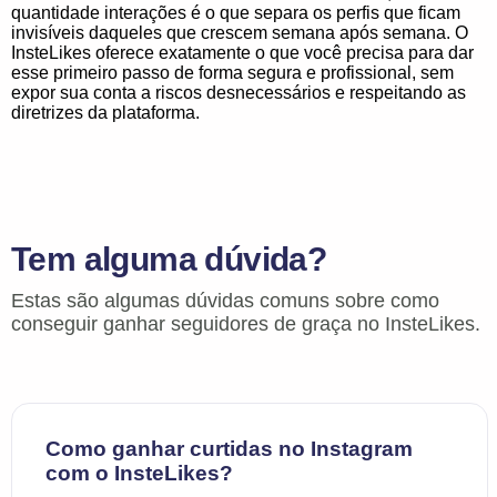
quantidade interações é o que separa os perfis que ficam
invisíveis daqueles que crescem semana após semana. O
InsteLikes oferece exatamente o que você precisa para dar
esse primeiro passo de forma segura e profissional, sem
expor sua conta a riscos desnecessários e respeitando as
diretrizes da plataforma.
Tem alguma dúvida?
Estas são algumas dúvidas comuns sobre como
conseguir ganhar seguidores de graça no InsteLikes.
Como ganhar curtidas no Instagram
com o InsteLikes?