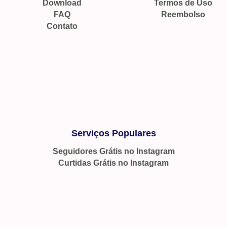
Download
Termos de Uso
FAQ
Reembolso
Contato
Serviços Populares
Seguidores Grátis no Instagram
Curtidas Grátis no Instagram