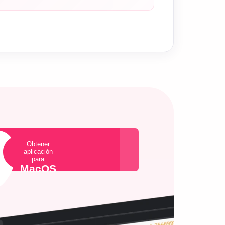
Obtener
aplicación
para
MacOS